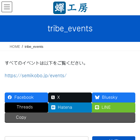
コ
ナ
ン
ビ
テ
ゲ
ン
ー
tribe_events
ツ
シ
へ
ョ
ス
ン
HOME
tribe_events
キ
に
ッ
移
プ
動
すべてのイベントは以下をご覧ください。
https://semikobo.jp/events/
Facebook
X
Bluesky
Threads
Hatena
LINE
Copy