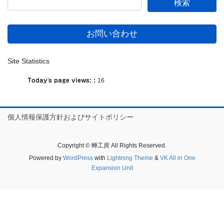
お問い合わせ
Site Statistics
Today's page views: :
16
個人情報保護方針およびサイトポリシー
Copyright © 蝉工房 All Rights Reserved.
Powered by
WordPress
with
Lightning Theme
&
VK All in One
Expansion Unit