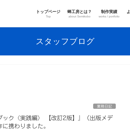
トップページ
蝉工房とは？
制作実績
Top
about Semikobo
works / portfolio
スタッフブログ
業務日記
ブック〈実践編〉 【改訂2版】』（出版メデ
作に携わりました。