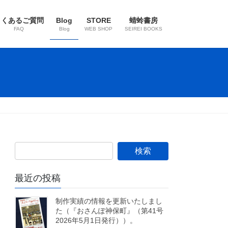
よくあるご質問
Blog
STORE
蜻蛉書房
FAQ
Blog
WEB SHOP
SEIREI BOOKS
最近の投稿
制作実績の情報を更新いたしまし
た（『おさんぽ神保町』（第41号
2026年5月1日発行））。