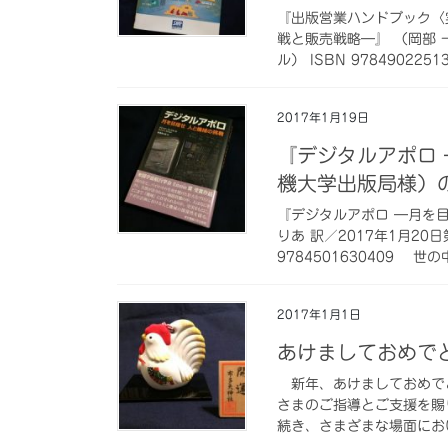
『出版営業ハンドブック〈
戦と販売戦略―』 （岡部 
ル） ISBN 9784902251
2017年1月19日
『デジタルアポロ
機大学出版局様）
『デジタルアポロ ―月を目
りあ 訳／2017年1月20
9784501630409 世
2017年1月1日
あけましておめで
新年、あけましておめで
さまのご指導とご支援を賜
続き、さまざまな場面にお