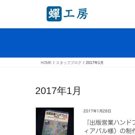
コ
ナ
ン
ビ
テ
ゲ
ン
ー
ツ
シ
へ
ョ
ス
ン
キ
に
ッ
移
HOME
スタッフブログ
2017年1月
プ
動
2017年1月
2017年1月28日
『出版営業ハンド
ィアパル様）の制