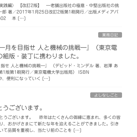
実践編〉 【改訂2版】 ―老舗出版社の極意・中堅出版社の挑
一郎 著／2017年1月25日改訂2版第1刷発行／出版メディアパ
302 本 […]
業務日記
 ―月を目指せ 人と機械の挑戦―』（東京電
の組版・装丁に携わりました。
指せ 人と機械の挑戦―』 （デビッド・ミンデル 著、岩澤 あ
日第1版第1刷発行／東京電機大学出版局） ISBN
の中、便利になっていく […]
よしなしごと
とうございます。
とうございます。 昨年はたくさんの御縁に恵まれ、多くの皆
り、おかげさまにて新たな年を迎えることができました。引き
いて品質を重視し、当たり前のことを […]